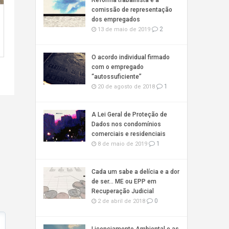
Reforma trabalhista e a
comissão de representação
dos empregados
2
13 de maio de 2019
O acordo individual firmado
com o empregado
“autossuficiente”
1
20 de agosto de 2018
A Lei Geral de Proteção de
Dados nos condomínios
comerciais e residenciais
1
8 de maio de 2019
Cada um sabe a delícia e a dor
de ser… ME ou EPP em
Recuperação Judicial
0
2 de abril de 2018