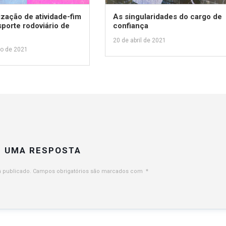
ização de atividade-fim
As singularidades do cargo de
sporte rodoviário de
confiança
20 de abril de 2021
io de 2021
E UMA RESPOSTA
 publicado.
Campos obrigatórios são marcados com
*