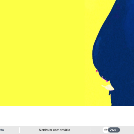
sta
Nenhum comentário
2641