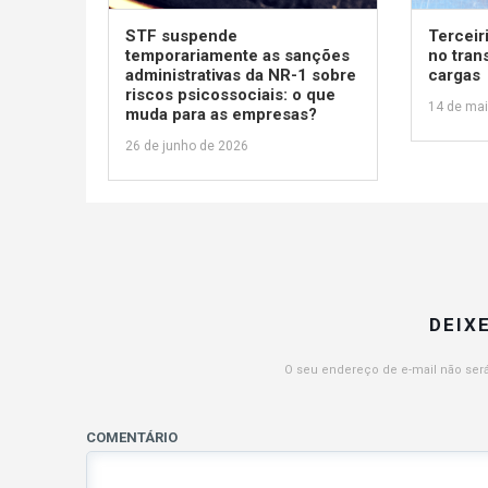
STF suspende
Terceir
temporariamente as sanções
no tran
administrativas da NR-1 sobre
cargas
riscos psicossociais: o que
14 de ma
muda para as empresas?
26 de junho de 2026
DEIX
O seu endereço de e-mail não será
COMENTÁRIO