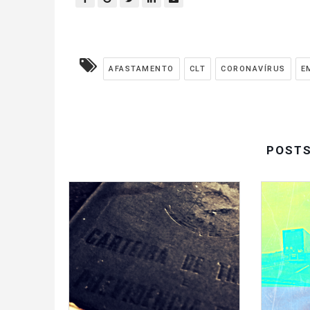
AFASTAMENTO
CLT
CORONAVÍRUS
E
POST