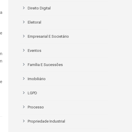
Direito Digital
da
Eleitoral
de
Empresarial E Societário
Eventos
em
am
Família E Sucessões
Imobiliário
de
LGPD
Processo
Propriedade Industrial