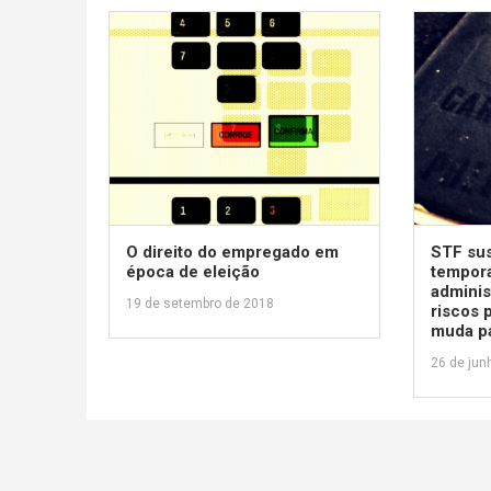
O direito do empregado em
STF su
época de eleição
tempor
adminis
19 de setembro de 2018
riscos 
muda p
26 de jun