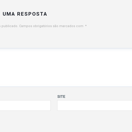
E UMA RESPOSTA
 publicado.
Campos obrigatórios são marcados com
*
SITE