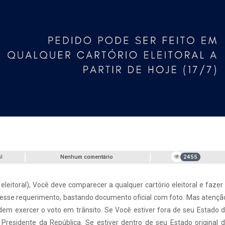
l
Nenhum comentário
2455
eleitoral), Você deve comparecer a qualquer cartório eleitoral e fazer
ra esse requerimento, bastando documento oficial com foto. Mas atençã
odem exercer o voto em trânsito. Se Você estiver fora de seu Estado 
Presidente da República. Se estiver dentro de seu Estado original 