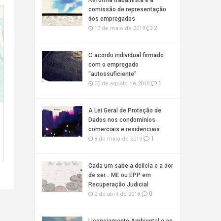
Reforma trabalhista e a
comissão de representação
dos empregados
2
13 de maio de 2019
O acordo individual firmado
com o empregado
“autossuficiente”
1
20 de agosto de 2018
A Lei Geral de Proteção de
Dados nos condomínios
comerciais e residenciais
1
8 de maio de 2019
Cada um sabe a delícia e a dor
de ser… ME ou EPP em
Recuperação Judicial
0
2 de abril de 2018