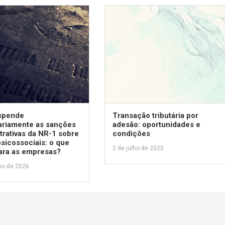
spende
Transação tributária por
ariamente as sanções
adesão: oportunidades e
trativas da NR-1 sobre
condições
psicossociais: o que
2 de julho de 2025
ara as empresas?
ho de 2026