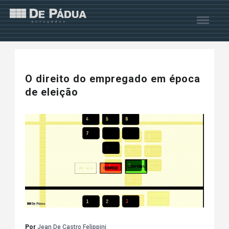
O direito do empregado em época
de eleição
Por
Jean De Castro Felippini