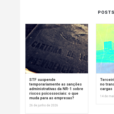
POST
STF suspende
Terceir
temporariamente as sanções
no tran
administrativas da NR-1 sobre
cargas
riscos psicossociais: o que
14 de ma
muda para as empresas?
26 de junho de 2026