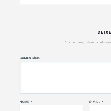
DEIX
O seu endereço de e-mail não será
COMENTÁRIO
NOME
*
E-MAIL
*