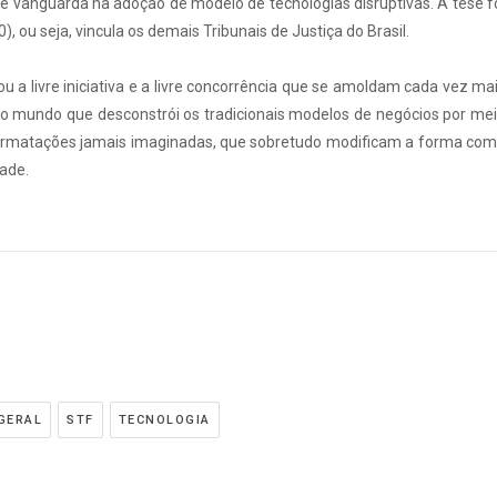
de vanguarda na adoção de modelo de tecnologias disruptivas. A tese f
, ou seja, vincula os demais Tribunais de Justiça do Brasil.
u a livre iniciativa e a livre concorrência que se amoldam cada vez ma
vo mundo que desconstrói os tradicionais modelos de negócios por me
 formatações jamais imaginadas, que sobretudo modificam a forma co
dade.
GERAL
STF
TECNOLOGIA