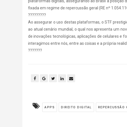
plataformas digitais, assegurando ao Brasil a posição 
fixada em regime de repercussão geral (RE nº 1.054.110)
?????????
Ao assegurar o uso destas plataformas, o STF prestigio
ao atual cenário mundial, o qual nos apresenta um no
de inovações tecnológicas, aplicações de celulares e
interagimos entre nós, entre as coisas e a própria reali
???????
APPS
DIREITO DIGITAL
REPERCUSSÃO 