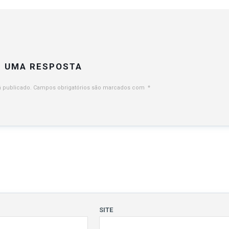
E UMA RESPOSTA
 publicado.
Campos obrigatórios são marcados com
*
SITE