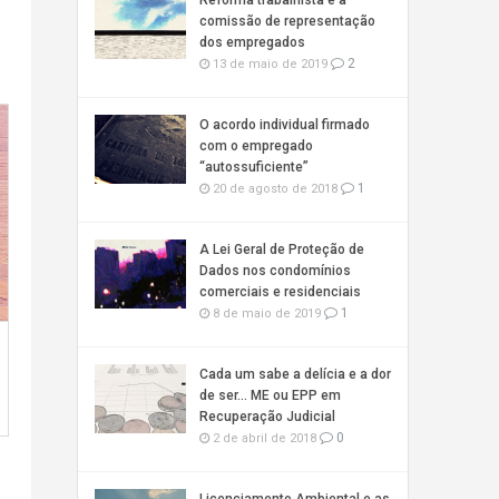
Reforma trabalhista e a
comissão de representação
dos empregados
2
13 de maio de 2019
O acordo individual firmado
com o empregado
“autossuficiente”
1
20 de agosto de 2018
A Lei Geral de Proteção de
Dados nos condomínios
comerciais e residenciais
1
8 de maio de 2019
Cada um sabe a delícia e a dor
de ser… ME ou EPP em
Recuperação Judicial
0
2 de abril de 2018