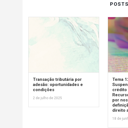
POST
Transação tributária por
Tema 1
adesão: oportunidades e
Suspens
condições
crédito 
Recurso
2 de julho de 2025
por nos
definiç
direito
18 de jun