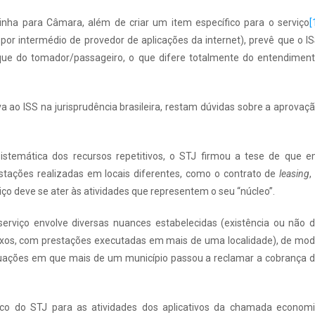
nha para Câmara, além de criar um item específico para o serviço
[
 por intermédio de provedor de aplicações da internet), prevê que o I
rque do tomador/passageiro, o que difere totalmente do entendimen
tiva ao ISS na jurisprudência brasileira, restam dúvidas sobre a aprovaç
stemática dos recursos repetitivos, o STJ firmou a tese de que 
estações realizadas em locais diferentes, como o contrato de
leasing
,
ço deve se ater às atividades que representem o seu “núcleo”.
serviço envolve diversas nuances estabelecidas (existência ou não 
exos, com prestações executadas em mais de uma localidade), de mo
ituações em que mais de um município passou a reclamar a cobrança 
rico do STJ para as atividades dos aplicativos da chamada econom