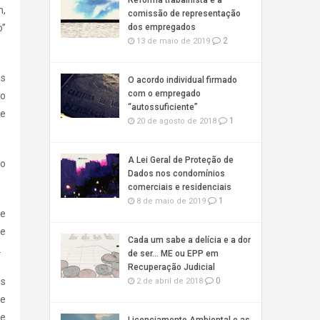
Reforma trabalhista e a
m,
comissão de representação
o”
dos empregados
2
13 de maio de 2019
as
O acordo individual firmado
com o empregado
ão
“autossuficiente”
de
1
20 de agosto de 2018
A Lei Geral de Proteção de
to
Dados nos condomínios
comerciais e residenciais
1
8 de maio de 2019
de
ue
Cada um sabe a delícia e a dor
.
de ser… ME ou EPP em
Recuperação Judicial
os
0
2 de abril de 2018
de
de