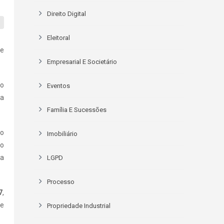
Direito Digital
Eleitoral
te
Empresarial E Societário
lo
Eventos
ma
Família E Sucessões
io
Imobiliário
vo
da
LGPD
Processo
7
,
de
Propriedade Industrial