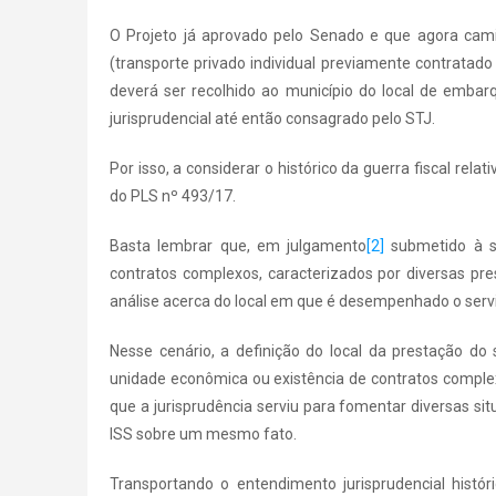
O Projeto já aprovado pelo Senado e que agora cami
(transporte privado individual previamente contratado
deverá ser recolhido ao município do local de emba
jurisprudencial até então consagrado pelo STJ.
Por isso, a considerar o histórico da guerra fiscal rela
do PLS nº 493/17.
Basta lembrar que, em julgamento
[2]
submetido à si
contratos complexos, caracterizados por diversas pr
análise acerca do local em que é desempenhado o servi
Nesse cenário, a definição do local da prestação do 
unidade econômica ou existência de contratos compl
que a jurisprudência serviu para fomentar diversas s
ISS sobre um mesmo fato.
Transportando o entendimento jurisprudencial histó