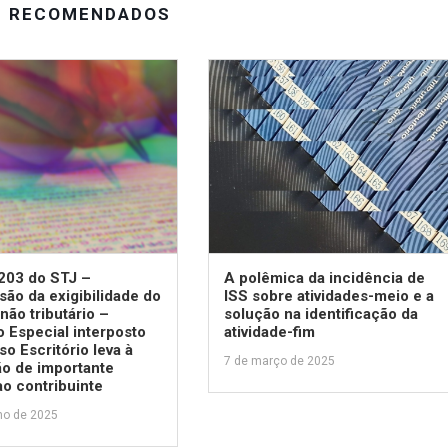
S RECOMENDADOS
203 do STJ –
A polêmica da incidência de
ão da exigibilidade do
ISS sobre atividades-meio e a
não tributário –
solução na identificação da
 Especial interposto
atividade-fim
so Escritório leva à
7 de março de 2025
ão de importante
 ao contribuinte
ho de 2025