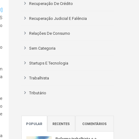
Recuperação De Crédito
1]
SS
Recuperação Judicial E Falência
to
Relações De Consumo
ão
Sem Categoria
Startups E Tecnologia
em
 a
Trabalhista
Tributário
de
do
de
POPULAR
RECENTES
COMENTÁRIOS
ia