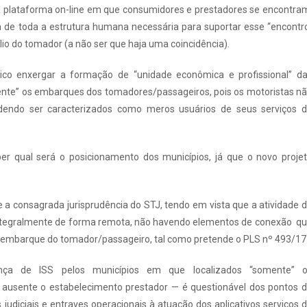
uma plataforma on-line em que consumidores e prestadores se encontra
m de toda a estrutura humana necessária para suportar esse “encontr
lio do tomador (a não ser que haja uma coincidência).
ático enxergar a formação de “unidade econômica e profissional” d
ente” os embarques dos tomadores/passageiros, pois os motoristas n
podendo ser caracterizados como meros usuários de seus serviços 
r qual será o posicionamento dos municípios, já que o novo proje
 a consagrada jurisprudência do STJ, tendo em vista que a atividade 
 integralmente de forma remota, não havendo elementos de conexão q
o embarque do tomador/passageiro, tal como pretende o PLS nº 493/17
ça de ISS pelos municípios em que localizados “somente” 
 ausente o estabelecimento prestador — é questionável dos pontos 
s judiciais e entraves operacionais à atuação dos aplicativos serviços 