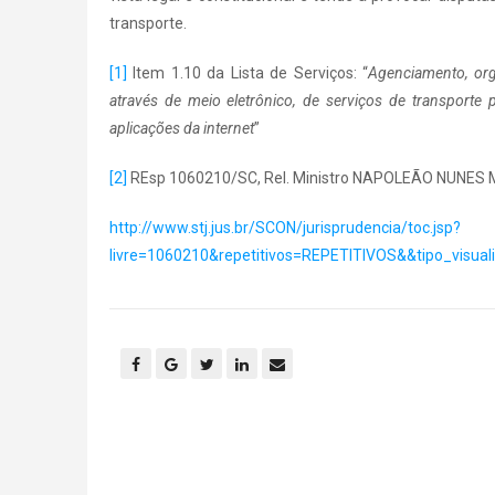
transporte.
[1]
Item 1.10 da Lista de Serviços: “
Agenciamento, org
através de meio eletrônico, de serviços de transporte 
aplicações da internet
”
[2]
REsp 1060210/SC, Rel. Ministro NAPOLEÃO NUNES M
http://www.stj.jus.br/SCON/jurisprudencia/toc.jsp?
livre=1060210&repetitivos=REPETITIVOS&&tipo_vis