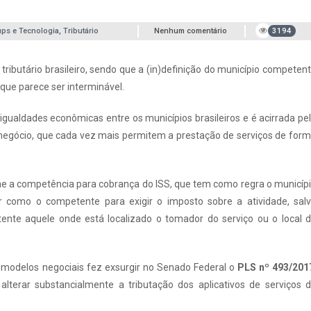
ups e Tecnologia
,
Tributário
Nenhum comentário
3194
 tributário brasileiro, sendo que a (in)definição do município competen
 que parece ser interminável.
gualdades econômicas entre os municípios brasileiros e é acirrada pe
negócio, que cada vez mais permitem a prestação de serviços de for
e a competência para cobrança do ISS, que tem como regra o municíp
r como o competente para exigir o imposto sobre a atividade, sal
nte aquele onde está localizado o tomador do serviço ou o local 
s modelos negociais fez exsurgir no Senado Federal o
PLS nº 493/201
terar substancialmente a tributação dos aplicativos de serviços 