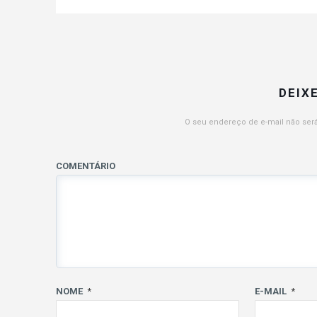
DEIX
O seu endereço de e-mail não será
COMENTÁRIO
NOME
*
E-MAIL
*