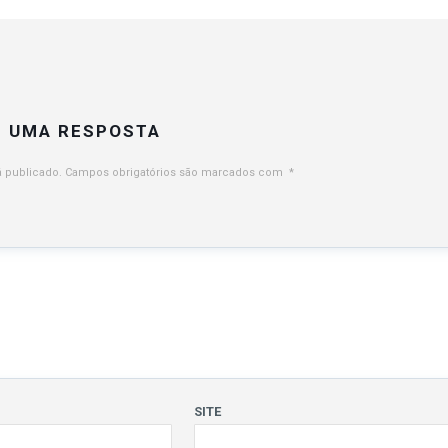
E UMA RESPOSTA
 publicado.
Campos obrigatórios são marcados com
*
SITE