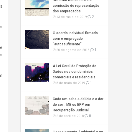
Reforma trabalhista e a
comissão de representação
ns
dos empregados
2
13 de maio de 2019
as
O acordo individual firmado
com o empregado
“autossuficiente”
de
1
20 de agosto de 2018
as
A Lei Geral de Proteção de
Dados nos condomínios
em
comerciais e residenciais
1
8 de maio de 2019
Cada um sabe a delícia e a dor
de ser… ME ou EPP em
Recuperação Judicial
0
2 de abril de 2018