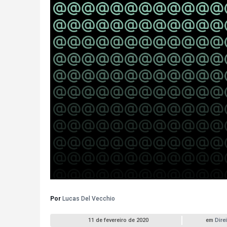
Por
Lucas Del Vecchio
11 de fevereiro de 2020
em
Direi