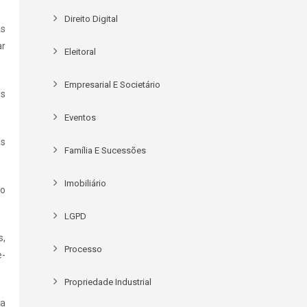
Direito Digital
as
ar
Eleitoral
Empresarial E Societário
os
Eventos
is
Família E Sucessões
Imobiliário
do
LGPD
s,
Processo
e-
Propriedade Industrial
 a