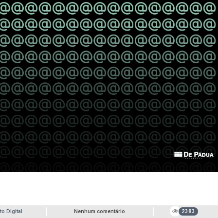
to Digital
Nenhum comentário
2383