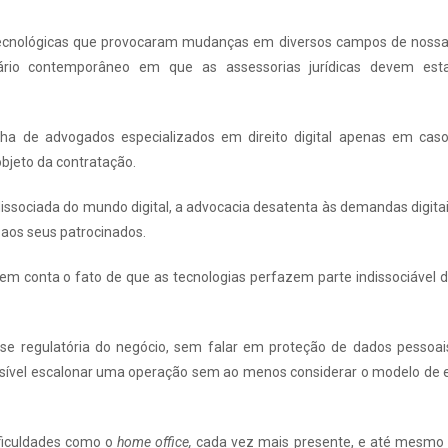
tecnológicas que provocaram mudanças em diversos campos de noss
nário contemporâneo em que as assessorias jurídicas devem est
lha de advogados especializados em direito digital apenas em cas
objeto da contratação.
dissociada do mundo digital, a advocacia desatenta às demandas digita
 aos seus patrocinados.
 em conta o fato de que as tecnologias perfazem parte indissociável 
ise regulatória do negócio, sem falar em proteção de dados pessoai
ssível escalonar uma operação sem ao menos considerar o modelo de 
ficuldades como o
home office,
cada vez mais presente, e até mesmo