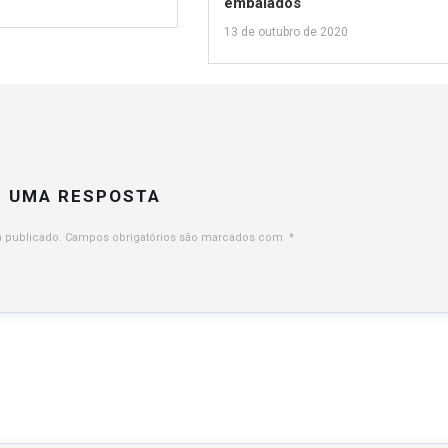
embalados
13 de outubro de 2020
E UMA RESPOSTA
 publicado.
Campos obrigatórios são marcados com
*