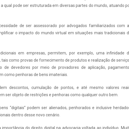
, a qual pode ser estruturada em diversas partes do mundo, atuando p
ecessidade de ser assessorado por advogados familiarizados com 
ificar o impacto do mundo virtual em situações mais tradicionais 
dicionais em empresas, permitem, por exemplo, uma infinidade 
, tais como provas de fornecimento de produtos e realização de serviç
ação de devedores por meio de provadores de aplicação, pagament
 bem como penhoras de bens imateriais.
dem descontos, cumulação de pontos, e até mesmo valores reai
m ser objeto de restrições e penhoras como qualquer outro bem.
ns “digitais” podem ser alienados, penhorados e inclusive herdado
ionais dentro desse novo cenário.
mportância do direito digital na advocacia voltada ao indivíduo. Mui