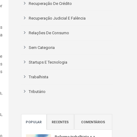
Recuperação De Crédito
or
Recuperação Judicial E Falência
as
Relações De Consumo
da
Sem Categoria
de
Startups E Tecnologia
os
os
Trabalhista
Tributário
s,
s,
POPULAR
RECENTES
COMENTÁRIOS
to